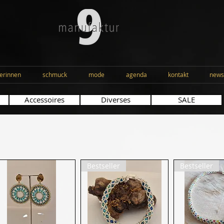
erinnen
schmuck
mode
agenda
kontakt
news
Accessoires
Diverses
SALE
Bestseller
Bestseller