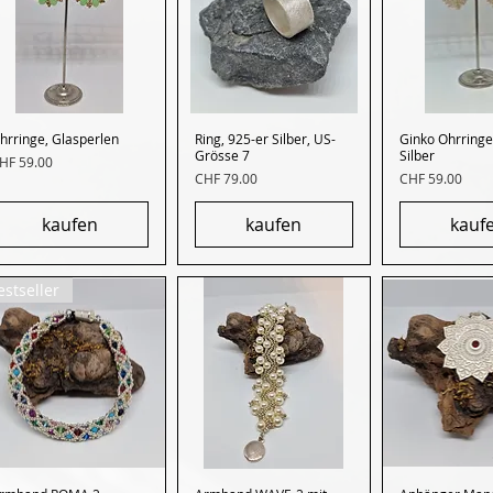
hrringe, Glasperlen
Schnellansicht
Ring, 925-er Silber, US-
Schnellansicht
Ginko Ohrringe
Schnella
Grösse 7
Silber
reis
HF 59.00
Preis
Preis
CHF 79.00
CHF 59.00
kaufen
kaufen
kauf
estseller