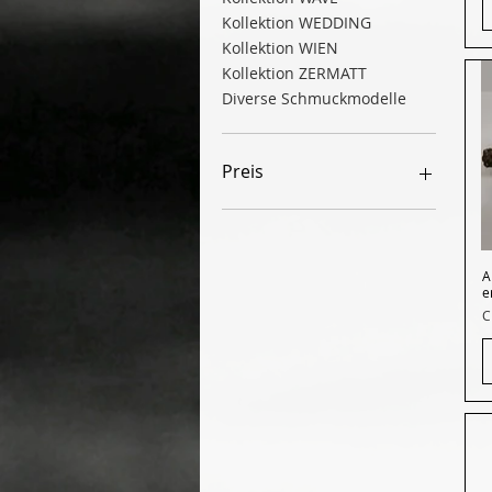
Kollektion WEDDING
Kollektion WIEN
Kollektion ZERMATT
Diverse Schmuckmodelle
Preis
12 CHF
269 CHF
A
e
P
C