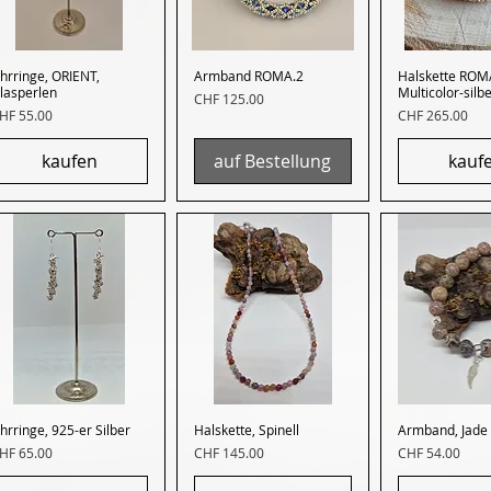
hrringe, ORIENT,
Schnellansicht
Armband ROMA.2
Schnellansicht
Halskette ROM
Schnella
lasperlen
Multicolor-silb
Preis
CHF 125.00
reis
Preis
HF 55.00
CHF 265.00
kaufen
auf Bestellung
kauf
hrringe, 925-er Silber
Schnellansicht
Halskette, Spinell
Schnellansicht
Armband, Jade
Schnella
reis
Preis
Preis
HF 65.00
CHF 145.00
CHF 54.00