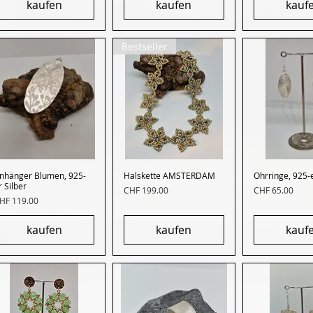
kaufen
kaufen
kauf
Bestseller
nhänger Blumen, 925-
Schnellansicht
Halskette AMSTERDAM
Schnellansicht
Ohrringe, 925-e
Schnella
r Silber
Preis
Preis
CHF 199.00
CHF 65.00
reis
HF 119.00
kaufen
kaufen
kauf