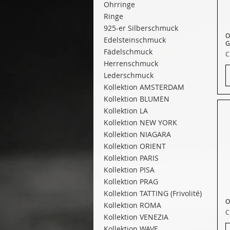
Ohrringe
Ringe
925-er Silberschmuck
O
Edelsteinschmuck
G
Fädelschmuck
P
C
Herrenschmuck
Lederschmuck
Kollektion AMSTERDAM
Kollektion BLUMEN
Kollektion LA
Kollektion NEW YORK
Kollektion NIAGARA
Kollektion ORIENT
Kollektion PARIS
Kollektion PISA
Kollektion PRAG
Kollektion TATTING (Frivolité)
O
Kollektion ROMA
P
C
Kollektion VENEZIA
Kollektion WAVE