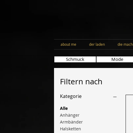
about me
der laden
die mach
Schmuck
Mode
Filtern nach
Kategorie
Alle
Anhänger
Armbänder
Halsketten