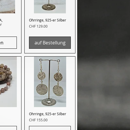
A,
nsicht
Ohrringe, 925-er Silber
Schnellansicht
er
Preis
CHF 129.00
en
auf Bestellung
nsicht
Ohrringe, 925-er Silber
Schnellansicht
Preis
CHF 155.00