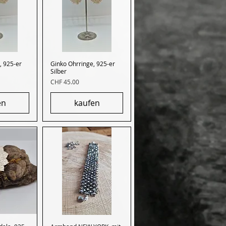
, 925-er
nsicht
Ginko Ohrringe, 925-er
Schnellansicht
Silber
Preis
CHF 45.00
en
kaufen