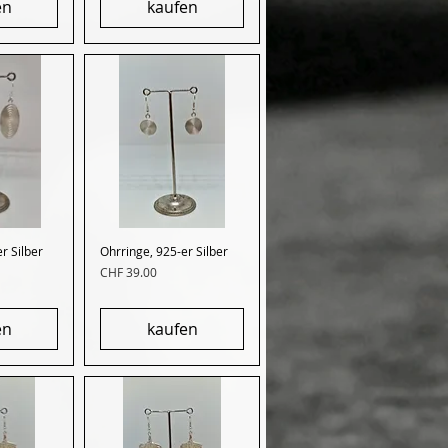
en
kaufen
r Silber
nsicht
Ohrringe, 925-er Silber
Schnellansicht
Preis
CHF 39.00
en
kaufen