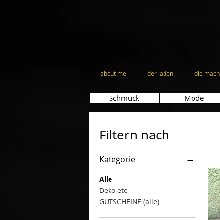
about me
der laden
die mach
Schmuck
Mode
Filtern nach
Kategorie
Alle
Deko etc
GUTSCHEINE (alle)