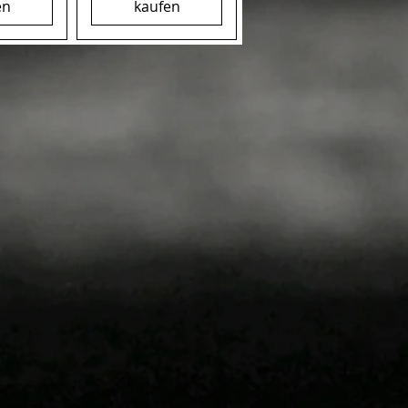
en
kaufen