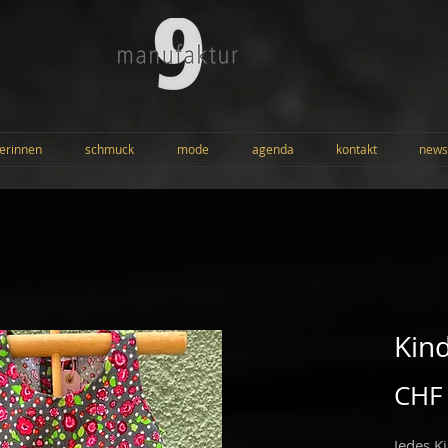
erinnen
schmuck
mode
agenda
kontakt
news
Kind
CHF
Jedes K