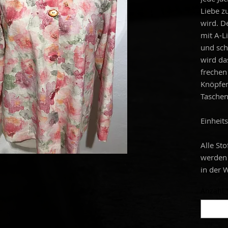
Liebe z
wird. D
mit A-Lin
und sch
wird da
frechen
Knöpfen
Taschen
Einheit
Alle Sto
werden 
in der
Anzahl