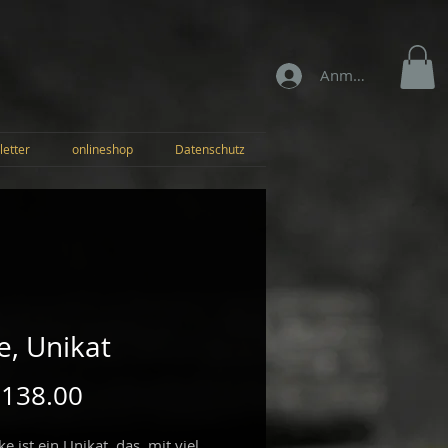
Anmelden
letter
onlineshop
Datenschutz
e, Unikat
Preis
 138.00
ke ist ein Unikat, das mit viel