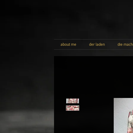
about me
der laden
die mach