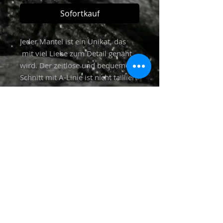
Sofortkauf
Jeder Mantel ist ein Unikat, das
mit viel Liebe zum Detail genäht
wird. Der zeitlose und bequeme
Schnitt mit A-Linie ist nicht tailliert
und schmeichelt jeder Figur. Die
Mäntel haben keine Taschen und
sind nicht gefüttert.
Einheitsgrösse "M"
Alle Stoffe (ausser reine Wollstoffe)
werden vor dem vernähen mit
30 Grad in der Waschmaschine
gewaschen.