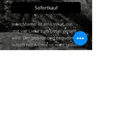
Sofortkauf
Jeder Mantel ist ein Unikat, das
mit viel Liebe zum Detail genäht
wird. Der zeitlose und bequeme
Schnitt mit A-Linie ist nicht tailliert
und schmeichelt jeder Figur. Die
Mäntel haben keine Taschen und
sind nicht gefüttert.
Einheitsgrösse "M"
Alle Stoffe (ausser reine Wollstoffe)
werden vor dem vernähen mit
30 Grad in der Waschmaschine
gewaschen.