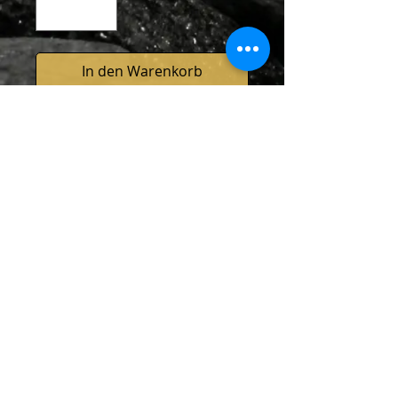
In den Warenkorb
Sofortkauf
Wendebeanies können auf beiden
Seiten getragen werden, da die
Nähte unsichtbar vernäht sind.
Umfang: ca 52cm
© 2019 by Nadia Acquaroli. All rights
reserved
Datenschutz
Newsletter abonnieren
Email-
Kontakt