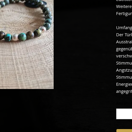
Weitere
Fertigu
Umfang
Der Türk
Ausstra
gegenüb
versch
Stimmu
Angstzu
Stimmun
Energie
angegri
Anzahl