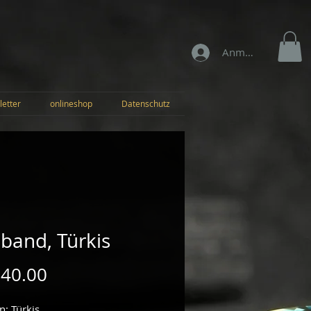
Anmelden
letter
onlineshop
Datenschutz
band, Türkis
Preis
 40.00
n: Türkis