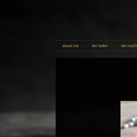
about me
der laden
die mach