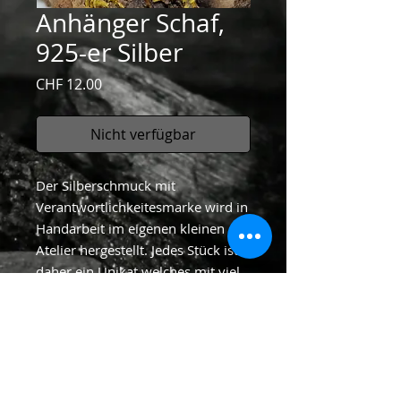
Anhänger Schaf,
925-er Silber
Preis
CHF 12.00
Nicht verfügbar
Der Silberschmuck mit
Verantwortlichkeitesmarke wird in
Handarbeit im eigenen kleinen
Atelier hergestellt. Jedes Stück ist
daher ein Unikat welches mit viel
Liebe gefertigt wird.
Material: 925-er Silber
Grösse: ca 1 cm