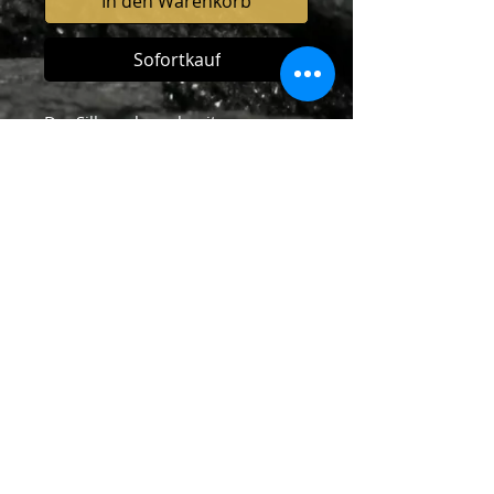
In den Warenkorb
Sofortkauf
Der Silberschmuck mit
Verantwortlichkeitesmarke wird in
Handarbeit im eigenen kleinen
Atelier hergestellt. Jedes Stück ist
daher ein Unikat, mit viel Liebe
hergestellt.....
Material: 925-er Silber
Grösse: ca 4 cm
© 2019 by Nadia Acquaroli. All rights
reserved
Datenschutz
Newsletter abonnieren
Email-
Kontakt