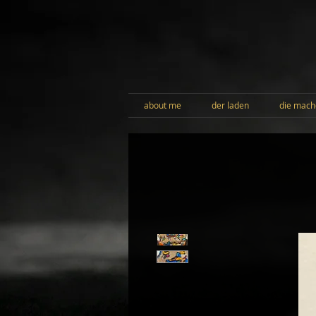
about me
der laden
die mach