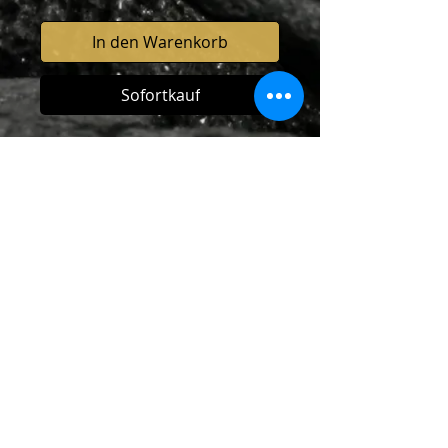
In den Warenkorb
Sofortkauf
Der Silberschmuck mit
Verantwortlichkeitesmarke wird in
Handarbeit im eigenen kleinen
Atelier hergestellt. Jedes Stück ist
daher ein Unikat, mit viel Liebe
hergestellt.....
Material: 925-er Silber
Grösse: 2.5 cm
© 2019 by Nadia Acquaroli. All rights